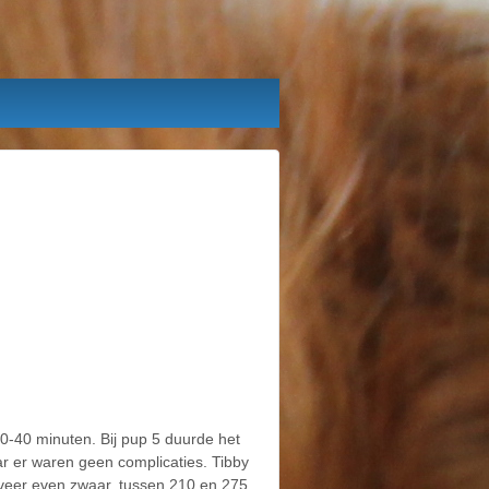
0-40 minuten. Bij pup 5 duurde het
r er waren geen complicaties. Tibby
eveer even zwaar, tussen 210 en 275