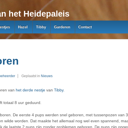
n het Heidepaleis
estjes
Hazel
Tibby
Garderen
Contact
oren
beheerder
Geplaatst in
Nieuws
boren van
het derde nestje
van
Tibby.
t totaal 8 uur geduurd.
eboren. De eerste 4 pups werden snel geboren, met tussenpozen van 3
en wilde worden. Dat maakte het allemaal nog wel even spannend, maa
ook de laatste 2 pups zijn zonder problemen geboren. De pups zijn ong